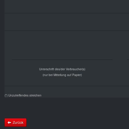
Unterschrift des/der Verbraucher(s)
(nur bei Mitteilung auf Papier)
(*) Unzutreffendes streichen
Zurück