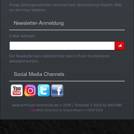
Einige Zahlungsmethoden sind erst nach Vereinbarung möglich. Bitte
vor dem Kauf abklären.
Newsletter-Anmeldung
E-Mail-Adresse:
Der Newsletter kann jederzeit hier oder in Ihrem Kundenkonto
abbestellt werden.
Social Media Channels
www.schmuck-verschluss.de © 2026 | Template © 2026 by MXI1985
mod
ified eCommerce Shopsoftware © 2009-2026