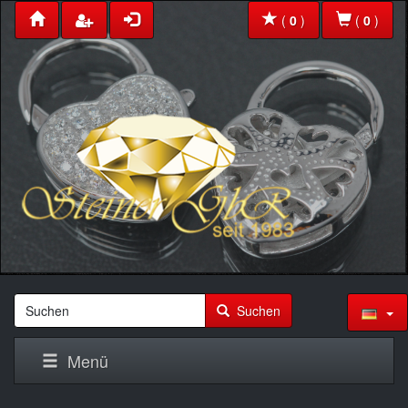
(
0
)
(
0
)
Suchen
Menü